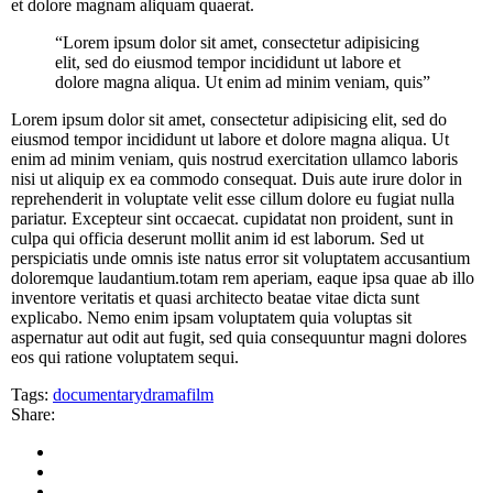
et dolore magnam aliquam quaerat.
“Lorem ipsum dolor sit amet, consectetur adipisicing
elit, sed do eiusmod tempor incididunt ut labore et
dolore magna aliqua. Ut enim ad minim veniam, quis”
Lorem ipsum dolor sit amet, consectetur adipisicing elit, sed do
eiusmod tempor incididunt ut labore et dolore magna aliqua. Ut
enim ad minim veniam, quis nostrud exercitation ullamco laboris
nisi ut aliquip ex ea commodo consequat. Duis aute irure dolor in
reprehenderit in voluptate velit esse cillum dolore eu fugiat nulla
pariatur. Excepteur sint occaecat. cupidatat non proident, sunt in
culpa qui officia deserunt mollit anim id est laborum. Sed ut
perspiciatis unde omnis iste natus error sit voluptatem accusantium
doloremque laudantium.totam rem aperiam, eaque ipsa quae ab illo
inventore veritatis et quasi architecto beatae vitae dicta sunt
explicabo. Nemo enim ipsam voluptatem quia voluptas sit
aspernatur aut odit aut fugit, sed quia consequuntur magni dolores
eos qui ratione voluptatem sequi.
Tags:
documentary
drama
film
Share: