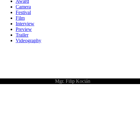
Award
Camera
Festival
Film
Interview
Preview
Trailer
Videography
©
Mgr. Filip Kocián
Pelicula