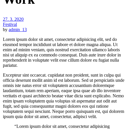
27. 3. 2020
Festival
by
admin_13
Lorem ipsum dolor sit amet, consectetur adipisicing elit, sed do
eiusmod tempor incididunt ut labore et dolore magna aliqua. Ut
enim ad minim veniam, quis nostrud exercitation ullamco laboris
nisi ut aliquip ex ea commodo consequat. Duis aute irure dolor in
reprehenderit in voluptate velit esse cillum dolore eu fugiat nulla
pariatur.
Excepteur sint occaecat. cupidatat non proident, sunt in culpa qui
officia deserunt mollit anim id est laborum. Sed ut perspiciatis unde
omnis iste natus error sit voluptatem accusantium doloremque
laudantium, totam rem aperiam, eaque ipsa quae ab illo inventore
veritatis et quasi architecto beatae vitae dicta sunt explicabo. Nemo
enim ipsam voluptatem quia voluptas sit aspernatur aut odit aut
fugit, sed quia consequuntur magni dolores eos qui ratione
voluptatem sequi nesciunt. Neque porro quisquam est, qui dolorem
ipsum quia dolor sit amet, consectetur, adipisci velit.
“Lorem ipsum dolor sit amet, consectetur adipisicing