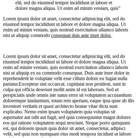
elit, sed do eiusmod tempor incididunt ut labore et
dolore magna aliqua. Ut enim ad minim veniam, quis”
Lorem ipsum dolor sit amet, consectetur adipisicing elit, sed do
eiusmod tempor incididunt ut labore et dolore magna aliqua. Ut
enim ad minim veniam, quis nostrud exercitation ullamco laboris
nisi ut aliquip commodo
consequat duis aute irure dolor.
Lorem ipsum dolor sit amet, consectetur adipisicing elit, sed do
eiusmod tempor incididunt ut labore et dolore magna aliqua. Ut
enim ad minim veniam, quis nostrud exercitation ullamco laboris
nisi ut aliquip ex ea commodo consequat. Duis aute irure dolor in
reprehenderit in voluptate velit esse cillum dolore eu fugiat nulla
pariatur.Excepteur sint occaecat. cupidatat non proident, sunt in
culpa qui officia deserunt mollit anim id est laborum. Sed ut
perspiciatis unde omnis iste natus error sit voluptatem accusantium
doloremque laudantium, totam rem aperiam, eaque ipsa quae ab illo
inventore veritatis et quasi architecto beatae vitae dicta sunt
explicabo. Nemo enim ipsam voluptatem quia voluptas sit
aspernatur aut odit aut fugit, sed quia consequuntur magni dolores
eos qui ratione voluptatem sequi nesciunt. Neque porro quisquam
est, qui dolorem ipsum quia dolor sit amet, consectetur, adipisci
velit, sed quia non numquam eius modi tempora incidunt ut labore